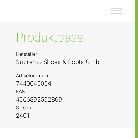
Z
Z
u
u
m
m
I
H
n
a
Produktpass
h
u
a
p
l
t
Hersteller
t
m
Supremo Shoes & Boots GmbH
e
n
Artikelnummer
ü
7440040004
EAN
4066892592869
Saison
2401