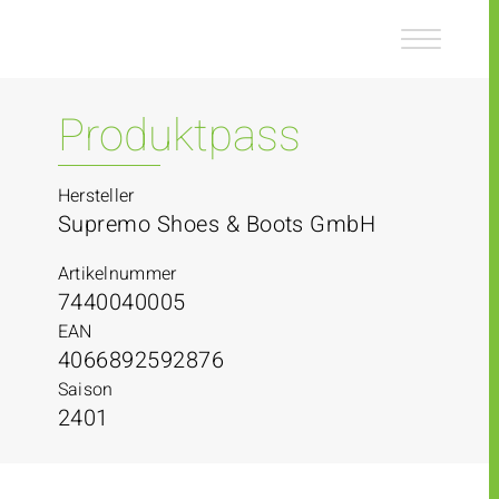
Z
Z
u
u
m
m
I
H
n
a
Produktpass
h
u
a
p
l
t
Hersteller
t
m
Supremo Shoes & Boots GmbH
e
n
Artikelnummer
ü
7440040005
EAN
4066892592876
Saison
2401