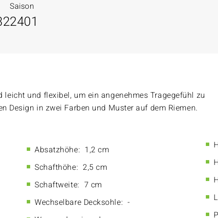
Saison
32
2401
leicht und flexibel, um ein angenehmes Tragegefühl zu
len Design in zwei Farben und Muster auf dem Riemen.
H
Absatzhöhe:
1,2 cm
H
Schafthöhe:
2,5 cm
H
Schaftweite:
7 cm
L
Wechselbare Decksohle:
-
P