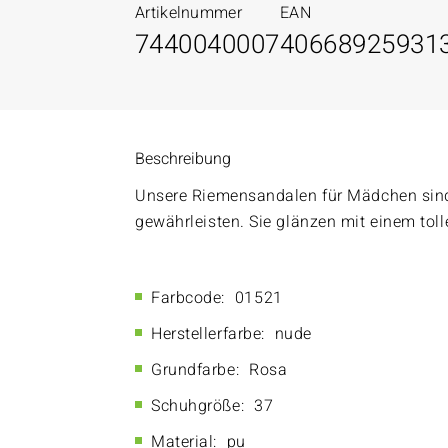
Artikelnummer
EAN
7440040007
40668925931
Beschreibung
Unsere Riemensandalen für Mädchen sind 
gewährleisten. Sie glänzen mit einem tol
Farbcode:
01521
Herstellerfarbe:
nude
Grundfarbe:
Rosa
Schuhgröße:
37
Material:
pu