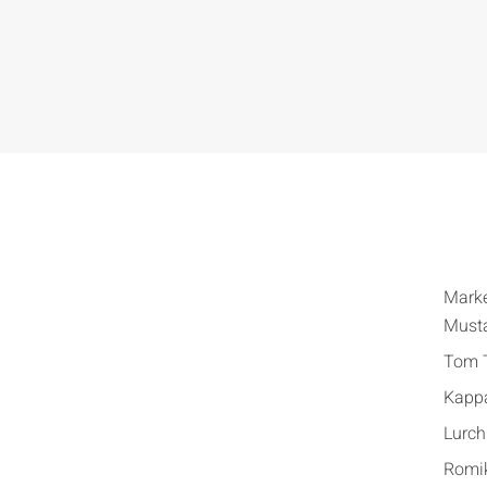
Mark
Must
Tom T
Kapp
Lurch
Romi