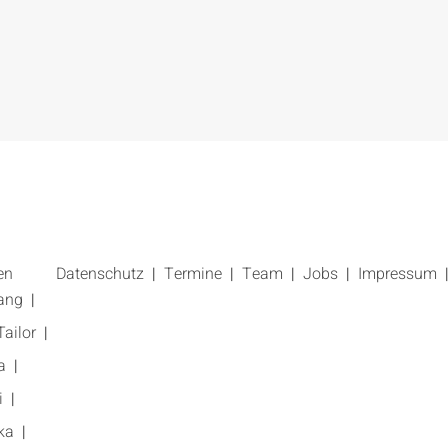
en
Datenschutz
Termine
Team
Jobs
Impressum
ang
ailor
a
i
ka