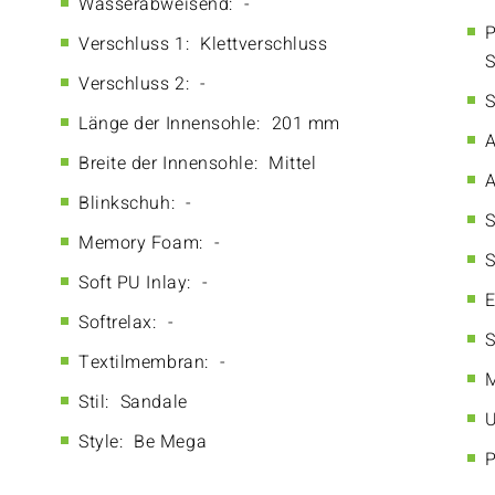
Wasserabweisend:
-
P
Verschluss 1:
Klettverschluss
S
Verschluss 2:
-
S
Länge der Innensohle:
201 mm
A
Breite der Innensohle:
Mittel
A
Blinkschuh:
-
S
Memory Foam:
-
S
Soft PU Inlay:
-
E
Softrelax:
-
S
Textilmembran:
-
M
Stil:
Sandale
U
Style:
Be Mega
P