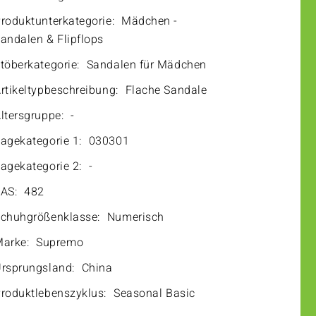
roduktunterkategorie:
Mädchen -
andalen & Flipflops
töberkategorie:
Sandalen für Mädchen
rtikeltypbeschreibung:
Flache Sandale
ltersgruppe:
-
agekategorie 1:
030301
agekategorie 2:
-
AS:
482
chuhgrößenklasse:
Numerisch
arke:
Supremo
rsprungsland:
China
roduktlebenszyklus:
Seasonal Basic