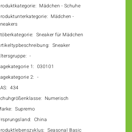
roduktkategorie:
Mädchen - Schuhe
roduktunterkategorie:
Mädchen -
neakers
töberkategorie:
Sneaker für Mädchen
rtikeltypbeschreibung:
Sneaker
ltersgruppe:
-
agekategorie 1:
030101
agekategorie 2:
-
AS:
434
chuhgrößenklasse:
Numerisch
arke:
Supremo
rsprungsland:
China
roduktlebenszyklus:
Seasonal Basic