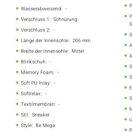
P
Wasserabweisend:
-
P
Verschluss 1:
Schnürung
S
Verschluss 2:
-
S
Länge der Innensohle:
206 mm
A
Breite der Innensohle:
Mittel
A
Blinkschuh:
-
S
Memory Foam:
-
S
Soft PU Inlay:
-
E
Softrelax:
-
S
Textilmembran:
-
M
Stil:
Sneaker
U
Style:
Be Mega
P