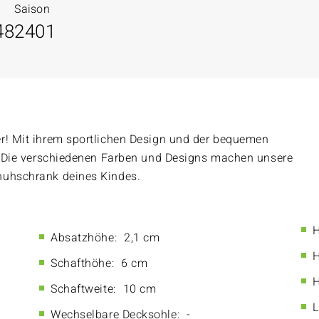
Saison
48
2401
er! Mit ihrem sportlichen Design und der bequemen
s. Die verschiedenen Farben und Designs machen unsere
huhschrank deines Kindes.
H
Absatzhöhe:
2,1 cm
H
Schafthöhe:
6 cm
H
Schaftweite:
10 cm
L
Wechselbare Decksohle:
-