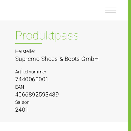
Z
Z
u
u
m
m
I
H
n
a
Produktpass
h
u
a
p
l
t
Hersteller
t
m
Supremo Shoes & Boots GmbH
e
n
Artikelnummer
ü
7440060001
EAN
4066892593439
Saison
2401