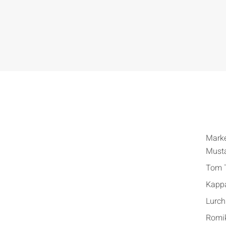
Mark
Must
Tom T
Kapp
Lurch
Romi