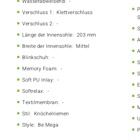
Wasserabweisend:
-
P
Verschluss 1:
Klettverschluss
S
Verschluss 2:
-
S
Länge der Innensohle:
203 mm
A
Breite der Innensohle:
Mittel
A
Blinkschuh:
-
S
Memory Foam:
-
S
Soft PU Inlay:
-
E
Softrelax:
-
S
Textilmembran:
-
M
Stil:
Knöchelriemen
U
Style:
Be Mega
P