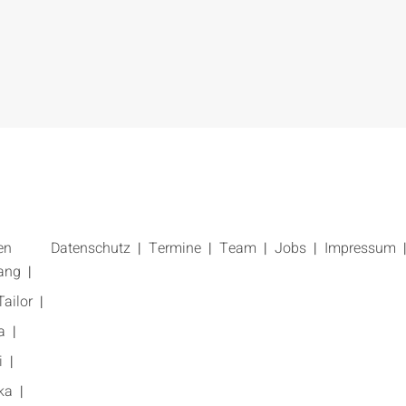
en
Datenschutz
Termine
Team
Jobs
Impressum
ang
ailor
a
i
ka