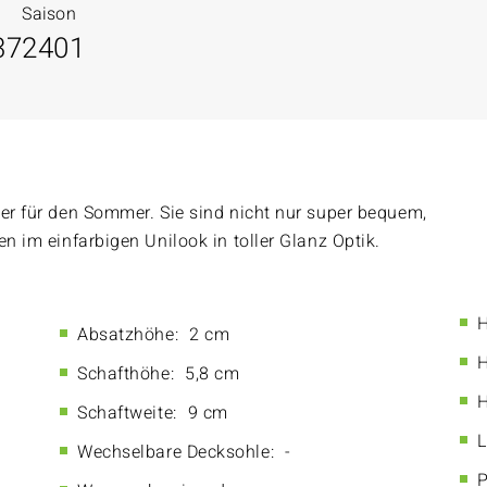
Saison
37
2401
ter für den Sommer. Sie sind nicht nur super bequem,
n im einfarbigen Unilook in toller Glanz Optik.
H
Absatzhöhe:
2 cm
H
Schafthöhe:
5,8 cm
H
Schaftweite:
9 cm
L
Wechselbare Decksohle:
-
P