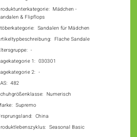
roduktunterkategorie:
Mädchen -
andalen & Flipflops
töberkategorie:
Sandalen für Mädchen
rtikeltypbeschreibung:
Flache Sandale
ltersgruppe:
-
agekategorie 1:
030301
agekategorie 2:
-
AS:
482
chuhgrößenklasse:
Numerisch
arke:
Supremo
rsprungsland:
China
roduktlebenszyklus:
Seasonal Basic