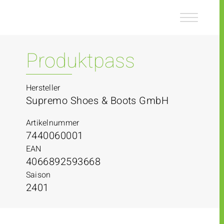
Z
Z
u
u
m
m
I
H
n
a
Produktpass
h
u
a
p
l
t
Hersteller
t
m
Supremo Shoes & Boots GmbH
e
n
Artikelnummer
ü
7440060001
EAN
4066892593668
Saison
2401