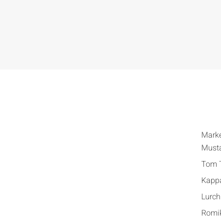
Mark
Must
Tom T
Kapp
Lurch
Romi