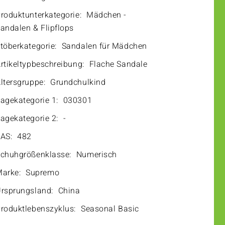
roduktunterkategorie:
Mädchen -
andalen & Flipflops
töberkategorie:
Sandalen für Mädchen
rtikeltypbeschreibung:
Flache Sandale
ltersgruppe:
Grundchulkind
agekategorie 1:
030301
agekategorie 2:
-
AS:
482
chuhgrößenklasse:
Numerisch
arke:
Supremo
rsprungsland:
China
roduktlebenszyklus:
Seasonal Basic