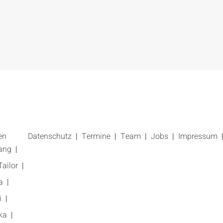
en
Datenschutz
Termine
Team
Jobs
Impressum
ang
ailor
a
i
ka