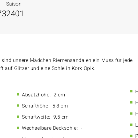
Saison
73
2401
gn sind unsere Mädchen Riemensandalen ein Muss für jede
ft auf Glitzer und eine Sohle in Kork Opik.
H
Absatzhöhe:
2 cm
H
Schafthöhe:
5,8 cm
H
Schaftweite:
9,5 cm
L
Wechselbare Decksohle:
-
P