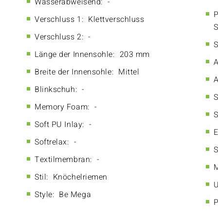
Wasserabweisend:
-
P
Verschluss 1:
Klettverschluss
S
Verschluss 2:
-
S
Länge der Innensohle:
203 mm
A
Breite der Innensohle:
Mittel
A
Blinkschuh:
-
S
Memory Foam:
-
S
Soft PU Inlay:
-
E
Softrelax:
-
S
Textilmembran:
-
M
Stil:
Knöchelriemen
U
Style:
Be Mega
P