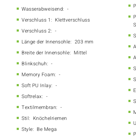
P
Wasserabweisend:
-
P
Verschluss 1:
Klettverschluss
S
Verschluss 2:
-
S
Länge der Innensohle:
203 mm
A
Breite der Innensohle:
Mittel
A
Blinkschuh:
-
S
Memory Foam:
-
S
Soft PU Inlay:
-
E
Softrelax:
-
S
Textilmembran:
-
M
Stil:
Knöchelriemen
U
Style:
Be Mega
P