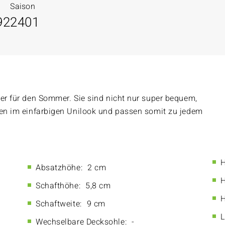
Saison
92
2401
ter für den Sommer. Sie sind nicht nur super bequem,
gen im einfarbigen Unilook und passen somit zu jedem
H
Absatzhöhe:
2 cm
H
Schafthöhe:
5,8 cm
H
Schaftweite:
9 cm
L
Wechselbare Decksohle:
-