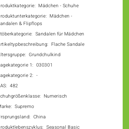
roduktkategorie:
Mädchen - Schuhe
roduktunterkategorie:
Mädchen -
andalen & Flipflops
töberkategorie:
Sandalen für Mädchen
rtikeltypbeschreibung:
Flache Sandale
ltersgruppe:
Grundchulkind
agekategorie 1:
030301
agekategorie 2:
-
AS:
482
chuhgrößenklasse:
Numerisch
arke:
Supremo
rsprungsland:
China
roduktlebenszyklus:
Seasonal Basic