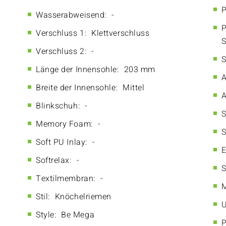
P
Wasserabweisend:
-
P
Verschluss 1:
Klettverschluss
S
Verschluss 2:
-
S
Länge der Innensohle:
203 mm
A
Breite der Innensohle:
Mittel
A
Blinkschuh:
-
S
Memory Foam:
-
S
Soft PU Inlay:
-
E
Softrelax:
-
S
Textilmembran:
-
M
Stil:
Knöchelriemen
U
Style:
Be Mega
P