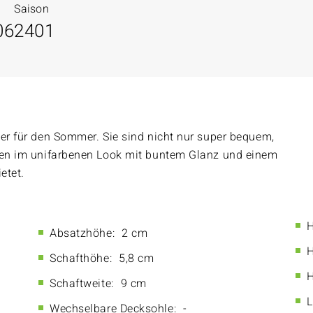
Saison
06
2401
ter für den Sommer. Sie sind nicht nur super bequem,
ugen im unifarbenen Look mit buntem Glanz und einem
etet.
H
Absatzhöhe:
2 cm
H
Schafthöhe:
5,8 cm
H
Schaftweite:
9 cm
L
Wechselbare Decksohle:
-