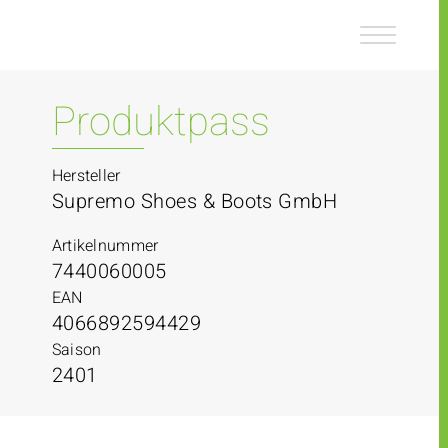
Z
Z
u
u
m
m
I
H
n
a
Produktpass
h
u
a
p
l
t
Hersteller
t
m
Supremo Shoes & Boots GmbH
e
n
Artikelnummer
ü
7440060005
EAN
4066892594429
Saison
2401