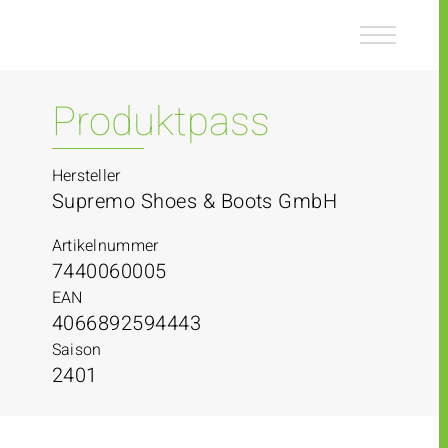
Z
Z
u
u
m
m
I
H
n
a
Produktpass
h
u
a
p
l
t
Hersteller
t
m
Supremo Shoes & Boots GmbH
e
n
Artikelnummer
ü
7440060005
EAN
4066892594443
Saison
2401