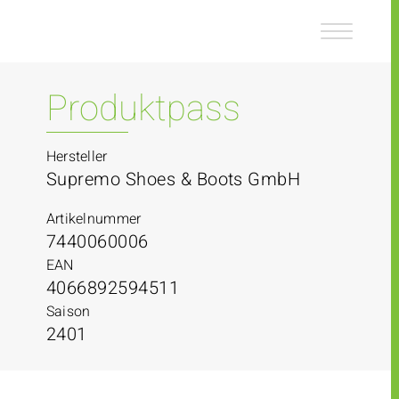
Z
Z
u
u
m
m
I
H
n
a
Produktpass
h
u
a
p
l
t
Hersteller
t
m
Supremo Shoes & Boots GmbH
e
n
Artikelnummer
ü
7440060006
EAN
4066892594511
Saison
2401