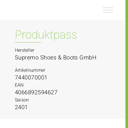
Z
Z
u
u
m
m
I
H
n
a
Produktpass
h
u
a
p
l
t
Hersteller
t
m
Supremo Shoes & Boots GmbH
e
n
Artikelnummer
ü
7440070001
EAN
4066892594627
Saison
2401