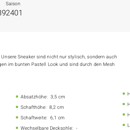
Saison
89
2401
Unsere Sneaker sind nicht nur stylisch, sondern auch
gen im bunten Pastell Look und sind durch den Mesh
H
Absatzhöhe:
3,5 cm
H
Schafthöhe:
8,2 cm
H
Schaftweite:
6,1 cm
L
Wechselbare Decksohle:
-