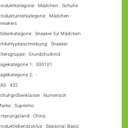
roduktkategorie:
Mädchen - Schuhe
roduktunterkategorie:
Mädchen -
neakers
töberkategorie:
Sneaker für Mädchen
rtikeltypbeschreibung:
Sneaker
ltersgruppe:
Grundchulkind
agekategorie 1:
030101
agekategorie 2:
-
AS:
432
chuhgrößenklasse:
Numerisch
arke:
Supremo
rsprungsland:
China
roduktlebenszyklus:
Seasonal Basic