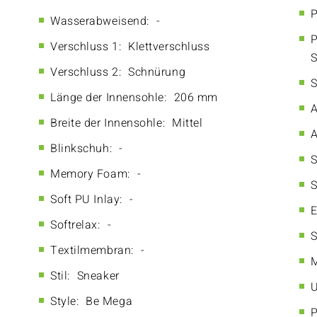
P
Wasserabweisend:
-
P
Verschluss 1:
Klettverschluss
S
Verschluss 2:
Schnürung
S
Länge der Innensohle:
206 mm
A
Breite der Innensohle:
Mittel
A
Blinkschuh:
-
S
Memory Foam:
-
S
Soft PU Inlay:
-
E
Softrelax:
-
S
Textilmembran:
-
M
Stil:
Sneaker
U
Style:
Be Mega
P