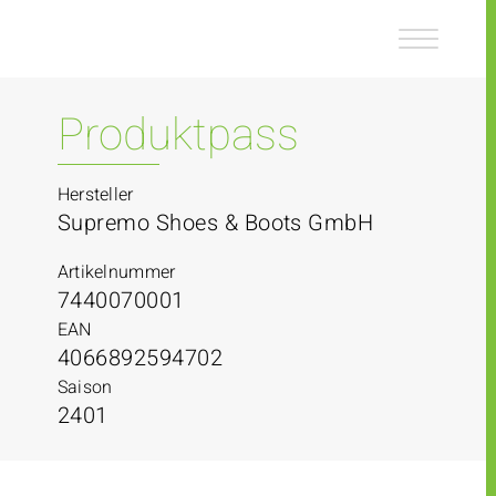
Z
Z
u
u
m
m
I
H
n
a
Produktpass
h
u
a
p
l
t
Hersteller
t
m
Supremo Shoes & Boots GmbH
e
n
Artikelnummer
ü
7440070001
EAN
4066892594702
Saison
2401