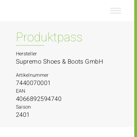
Z
Z
u
u
m
m
I
H
n
a
Produktpass
h
u
a
p
l
t
Hersteller
t
m
Supremo Shoes & Boots GmbH
e
n
Artikelnummer
ü
7440070001
EAN
4066892594740
Saison
2401