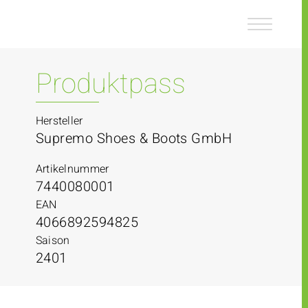
Z
Z
u
u
m
m
I
H
n
a
Produktpass
h
u
a
p
l
t
Hersteller
t
m
Supremo Shoes & Boots GmbH
e
n
Artikelnummer
ü
7440080001
EAN
4066892594825
Saison
2401