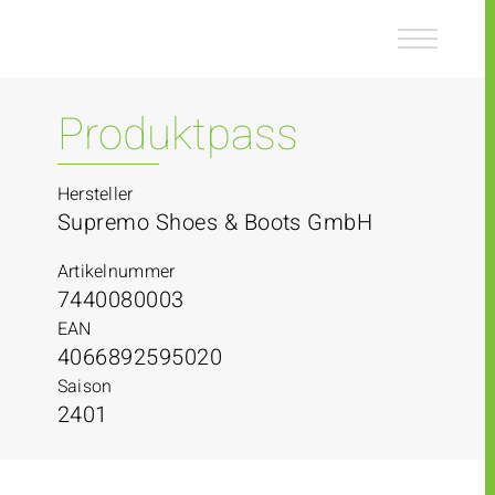
Z
Z
u
u
m
m
I
H
n
a
Produktpass
h
u
a
p
l
t
Hersteller
t
m
Supremo Shoes & Boots GmbH
e
n
Artikelnummer
ü
7440080003
EAN
4066892595020
Saison
2401