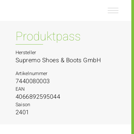
Z
Z
u
u
m
m
I
H
n
a
Produktpass
h
u
a
p
l
t
Hersteller
t
m
Supremo Shoes & Boots GmbH
e
n
Artikelnummer
ü
7440080003
EAN
4066892595044
Saison
2401