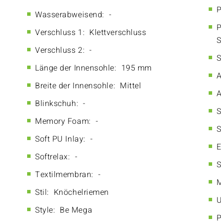
P
Wasserabweisend:
-
P
Verschluss 1:
Klettverschluss
S
Verschluss 2:
-
S
Länge der Innensohle:
195 mm
A
Breite der Innensohle:
Mittel
A
Blinkschuh:
-
S
Memory Foam:
-
S
Soft PU Inlay:
-
E
Softrelax:
-
S
Textilmembran:
-
M
Stil:
Knöchelriemen
U
Style:
Be Mega
P