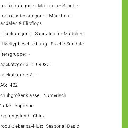
roduktkategorie:
Mädchen - Schuhe
roduktunterkategorie:
Mädchen -
andalen & Flipflops
töberkategorie:
Sandalen für Mädchen
rtikeltypbeschreibung:
Flache Sandale
ltersgruppe:
-
agekategorie 1:
030301
agekategorie 2:
-
AS:
482
chuhgrößenklasse:
Numerisch
arke:
Supremo
rsprungsland:
China
roduktlebenszyklus:
Seasonal Basic