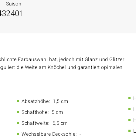
Saison
43
2401
hlichte Farbauswahl hat, jedoch mit Glanz und Glitzer
eguliert die Weite am Knöchel und garantiert opimalen
H
Absatzhöhe:
1,5 cm
H
Schafthöhe:
5 cm
H
Schaftweite:
6,5 cm
L
Wechselbare Decksohle:
-