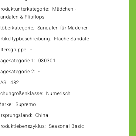
roduktunterkategorie:
Mädchen -
andalen & Flipflops
töberkategorie:
Sandalen für Mädchen
rtikeltypbeschreibung:
Flache Sandale
ltersgruppe:
-
agekategorie 1:
030301
agekategorie 2:
-
AS:
482
chuhgrößenklasse:
Numerisch
arke:
Supremo
rsprungsland:
China
roduktlebenszyklus:
Seasonal Basic