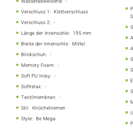
Wasserabweisend:
-
P
Verschluss 1:
Klettverschluss
S
Verschluss 2:
-
S
Länge der Innensohle:
195 mm
A
Breite der Innensohle:
Mittel
A
Blinkschuh:
-
S
Memory Foam:
-
S
Soft PU Inlay:
-
E
Softrelax:
-
S
Textilmembran:
-
M
Stil:
Knöchelriemen
U
Style:
Be Mega
P