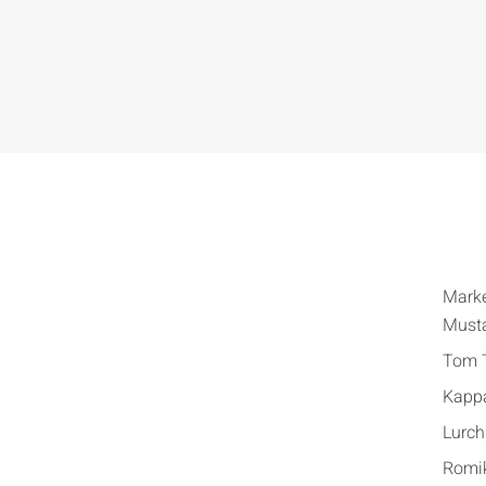
Mark
Must
Tom T
Kapp
Lurch
Romi