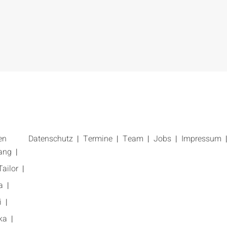
en
Datenschutz
Termine
Team
Jobs
Impressum
ang
ailor
a
i
ka