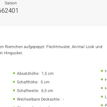
Saison
66
2401
pen Riemchen aufgepeppt. Flechtmuster, Animal Look und
n Hingucker.
H
Absatzhöhe:
1,5 cm
H
Schafthöhe:
5 cm
H
Schaftweite:
6,5 cm
L
Wechselbare Decksohle:
-
P