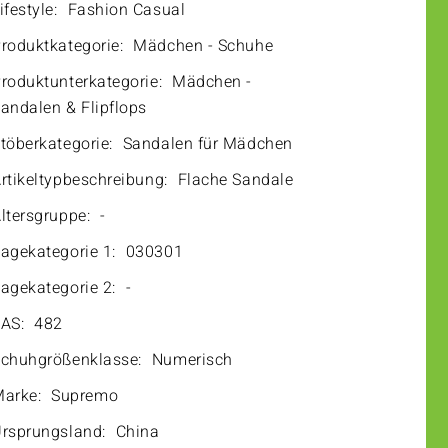
ifestyle:
Fashion Casual
roduktkategorie:
Mädchen - Schuhe
roduktunterkategorie:
Mädchen -
andalen & Flipflops
töberkategorie:
Sandalen für Mädchen
rtikeltypbeschreibung:
Flache Sandale
ltersgruppe:
-
agekategorie 1:
030301
agekategorie 2:
-
AS:
482
chuhgrößenklasse:
Numerisch
arke:
Supremo
rsprungsland:
China