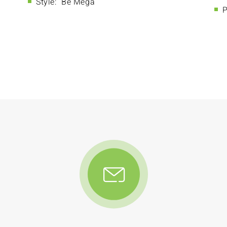
Style:
Be Mega
P