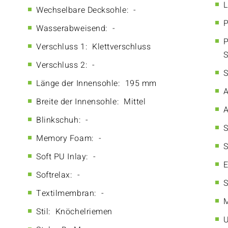
L
Wechselbare Decksohle:
-
P
Wasserabweisend:
-
P
Verschluss 1:
Klettverschluss
S
Verschluss 2:
-
S
Länge der Innensohle:
195 mm
A
Breite der Innensohle:
Mittel
A
Blinkschuh:
-
S
Memory Foam:
-
S
Soft PU Inlay:
-
E
Softrelax:
-
S
Textilmembran:
-
M
Stil:
Knöchelriemen
U