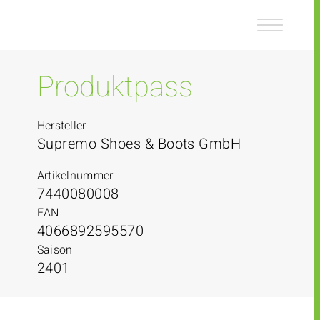
Z
Z
u
u
m
m
I
H
n
a
Produktpass
h
u
a
p
l
t
Hersteller
t
m
Supremo Shoes & Boots GmbH
e
n
Artikelnummer
ü
7440080008
EAN
4066892595570
Saison
2401