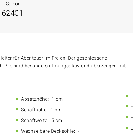
Saison
16
2401
leiter für Abenteuer im Freien. Der geschlossene
ch. Sie sind besonders atmungsaktiv und überzeugen mit
H
Absatzhöhe:
1 cm
H
Schafthöhe:
1 cm
H
Schaftweite:
5 cm
L
Wechselbare Decksohle:
-