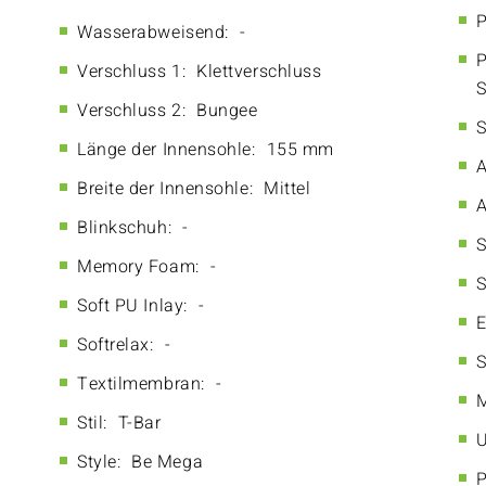
P
Wasserabweisend:
-
P
Verschluss 1:
Klettverschluss
S
Verschluss 2:
Bungee
S
Länge der Innensohle:
155 mm
A
Breite der Innensohle:
Mittel
A
Blinkschuh:
-
S
Memory Foam:
-
S
Soft PU Inlay:
-
E
Softrelax:
-
S
Textilmembran:
-
M
Stil:
T-Bar
U
Style:
Be Mega
P