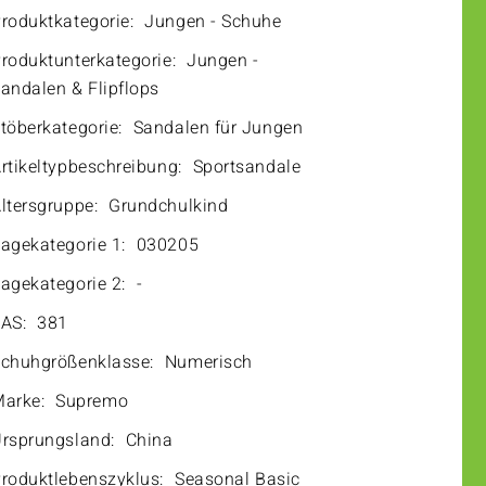
roduktkategorie:
Jungen - Schuhe
roduktunterkategorie:
Jungen -
andalen & Flipflops
töberkategorie:
Sandalen für Jungen
rtikeltypbeschreibung:
Sportsandale
ltersgruppe:
Grundchulkind
agekategorie 1:
030205
agekategorie 2:
-
AS:
381
chuhgrößenklasse:
Numerisch
arke:
Supremo
rsprungsland:
China
roduktlebenszyklus:
Seasonal Basic