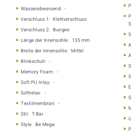
P
Wasserabweisend:
-
P
Verschluss 1:
Klettverschluss
S
Verschluss 2:
Bungee
S
Länge der Innensohle:
155 mm
A
Breite der Innensohle:
Mittel
A
Blinkschuh:
-
S
Memory Foam:
-
S
Soft PU Inlay:
-
E
Softrelax:
-
S
Textilmembran:
-
M
Stil:
T-Bar
U
Style:
Be Mega
P