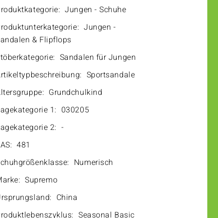
roduktkategorie:
Jungen - Schuhe
roduktunterkategorie:
Jungen -
andalen & Flipflops
töberkategorie:
Sandalen für Jungen
rtikeltypbeschreibung:
Sportsandale
ltersgruppe:
Grundchulkind
agekategorie 1:
030205
agekategorie 2:
-
AS:
481
chuhgrößenklasse:
Numerisch
arke:
Supremo
rsprungsland:
China
roduktlebenszyklus:
Seasonal Basic