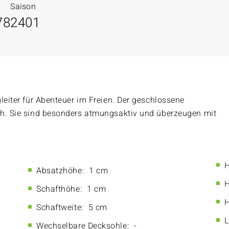
Saison
78
2401
leiter für Abenteuer im Freien. Der geschlossene
ch. Sie sind besonders atmungsaktiv und überzeugen mit
H
Absatzhöhe:
1 cm
H
Schafthöhe:
1 cm
H
Schaftweite:
5 cm
L
Wechselbare Decksohle:
-