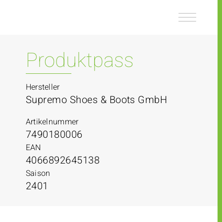
Z
Z
u
u
m
m
I
H
n
a
Produktpass
h
u
a
p
l
t
Hersteller
t
m
Supremo Shoes & Boots GmbH
e
n
Artikelnummer
ü
7490180006
EAN
4066892645138
Saison
2401