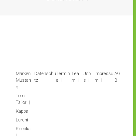
Marken
Datenschu
Termin
Tea
Job
Impressu
AG
Mustan
tz
e
m
s
m
B
g
Tom
Tailor
Kappa
Lurchi
Romika