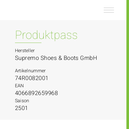
Z
Z
u
u
m
m
I
H
n
a
Produktpass
h
u
a
p
l
t
Hersteller
t
m
Supremo Shoes & Boots GmbH
e
n
Artikelnummer
ü
74R0082001
EAN
4066892659968
Saison
2501