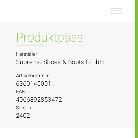
Z
Z
u
u
m
m
I
H
n
a
Produktpass
h
u
a
p
l
t
Hersteller
t
m
Supremo Shoes & Boots GmbH
e
n
Artikelnummer
ü
6360140001
EAN
4066892853472
Saison
2402