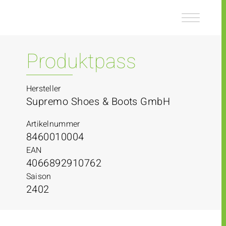
Z
Z
u
u
m
m
I
H
n
a
Produktpass
h
u
a
p
l
t
Hersteller
t
m
Supremo Shoes & Boots GmbH
e
n
Artikelnummer
ü
8460010004
EAN
4066892910762
Saison
2402