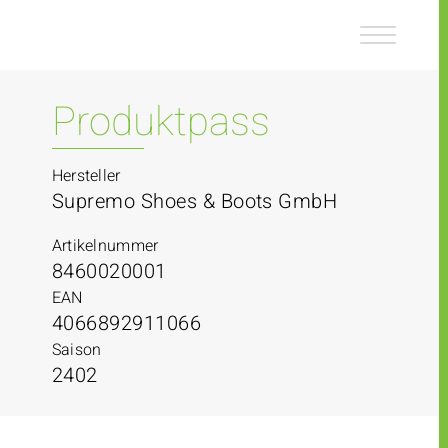
Z
Z
u
u
m
m
I
H
n
a
Produktpass
h
u
a
p
l
t
Hersteller
t
m
Supremo Shoes & Boots GmbH
e
n
Artikelnummer
ü
8460020001
EAN
4066892911066
Saison
2402