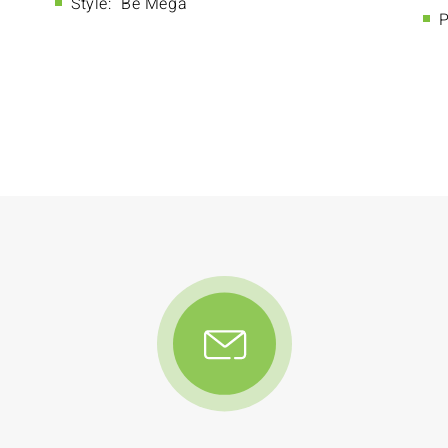
Style:
Be Mega
P