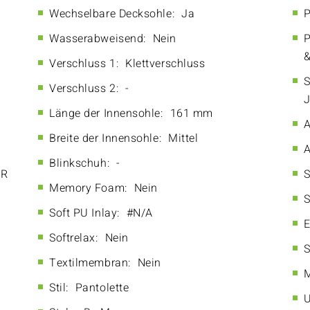
Wechselbare Decksohle:
Ja
P
Wasserabweisend:
Nein
P
&
Verschluss 1:
Klettverschluss
S
Verschluss 2:
-
Länge der Innensohle:
161 mm
A
Breite der Innensohle:
Mittel
A
Blinkschuh:
-
ER
S
Memory Foam:
Nein
S
Soft PU Inlay:
#N/A
E
Softrelax:
Nein
S
Textilmembran:
Nein
M
Stil:
Pantolette
U