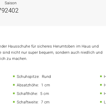
Saison
79
2402
inder Hausschuhe für sicheres Herumtoben im Haus und
e sind nicht nur super bequem, sondern auch niedlich und
klich zu machen.
Schuhspitze:
Rund
H
Absatzhöhe:
1 cm
H
Schafthöhe:
5 cm
H
Schaftweite:
7 cm
L