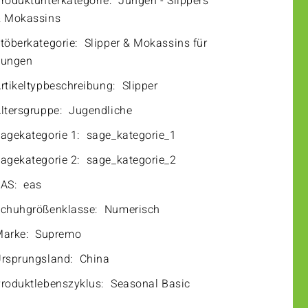
roduktunterkategorie:
Jungen - Slippers
 Mokassins
töberkategorie:
Slipper & Mokassins für
Jungen
rtikeltypbeschreibung:
Slipper
ltersgruppe:
Jugendliche
agekategorie 1:
sage_kategorie_1
agekategorie 2:
sage_kategorie_2
AS:
eas
chuhgrößenklasse:
Numerisch
arke:
Supremo
rsprungsland:
China
roduktlebenszyklus:
Seasonal Basic