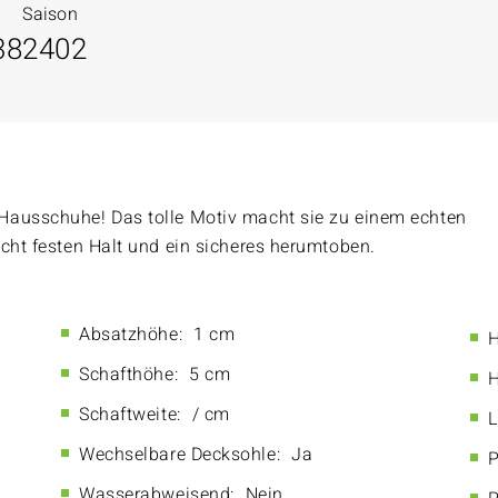
Saison
38
2402
Hausschuhe! Das tolle Motiv macht sie zu einem echten
icht festen Halt und ein sicheres herumtoben.
Absatzhöhe:
1 cm
H
Schafthöhe:
5 cm
H
Schaftweite:
/ cm
L
Wechselbare Decksohle:
Ja
P
Wasserabweisend:
Nein