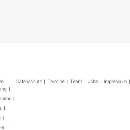
en
Datenschutz
Termine
Team
Jobs
Impressum
ang
ailor
a
i
ka