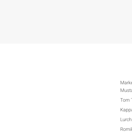
Mark
Must
Tom T
Kapp
Lurch
Romi