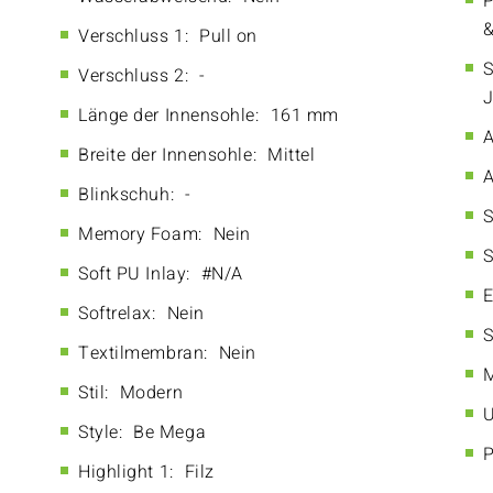
P
&
Verschluss 1:
Pull on
S
Verschluss 2:
-
Länge der Innensohle:
161 mm
A
Breite der Innensohle:
Mittel
A
Blinkschuh:
-
S
Memory Foam:
Nein
S
Soft PU Inlay:
#N/A
E
Softrelax:
Nein
S
Textilmembran:
Nein
M
Stil:
Modern
U
Style:
Be Mega
P
Highlight 1:
Filz