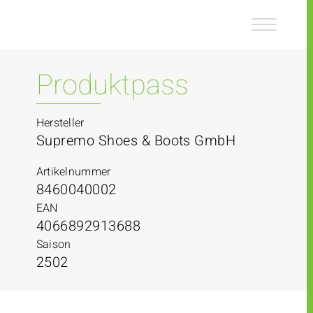
Z
Z
u
u
m
m
I
H
n
a
Produktpass
h
u
a
p
l
t
Hersteller
t
m
Supremo Shoes & Boots GmbH
e
n
Artikelnummer
ü
8460040002
EAN
4066892913688
Saison
2502