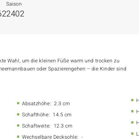
Saison
62
2402
fekte Wahl, um die kleinen Füße warm und trocken zu
chneemannbauen oder Spazierengehen – die Kinder sind
H
Absatzhöhe:
2.3 cm
H
Schafthöhe:
14.5 cm
H
Schaftweite:
12.3 cm
L
Wechselbare Decksohle:
-