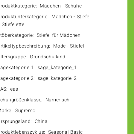
roduktkategorie:
Mädchen - Schuhe
roduktunterkategorie:
Mädchen - Stiefel
 Stiefelette
töberkategorie:
Stiefel für Mädchen
rtikeltypbeschreibung:
Mode - Stiefel
ltersgruppe:
Grundschulkind
agekategorie 1:
sage_kategorie_1
agekategorie 2:
sage_kategorie_2
AS:
eas
chuhgrößenklasse:
Numerisch
arke:
Supremo
rsprungsland:
China
roduktlebenszyklus:
Seasonal Basic