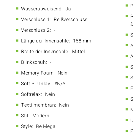
P
Wasserabweisend:
Ja
P
Verschluss 1:
Reißverschluss
&
Verschluss 2:
-
S
Länge der Innensohle:
168 mm
A
Breite der Innensohle:
Mittel
A
Blinkschuh:
-
S
Memory Foam:
Nein
S
Soft PU Inlay:
#N/A
E
Softrelax:
Nein
S
Textilmembran:
Nein
M
Stil:
Modern
U
Style:
Be Mega
P