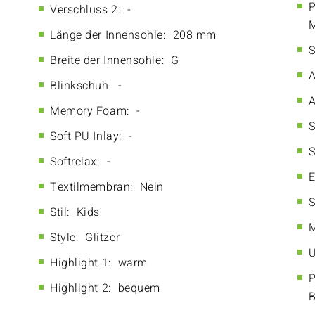
P
Verschluss 2:
-
Länge der Innensohle:
208 mm
S
Breite der Innensohle:
G
A
Blinkschuh:
-
A
Memory Foam:
-
S
Soft PU Inlay:
-
S
Softrelax:
-
E
Textilmembran:
Nein
S
Stil:
Kids
M
Style:
Glitzer
U
Highlight 1:
warm
P
Highlight 2:
bequem