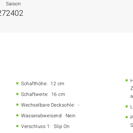
Saison
27
2402
H
Schafthöhe:
12 cm
Z
Schaftweite:
16 cm
a
Wechselbare Decksohle:
-
L
Wasserabweisend:
Nein
P
S
Verschluss 1:
Slip On