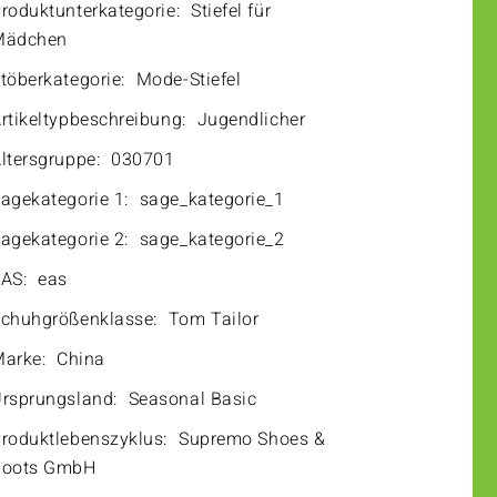
roduktunterkategorie:
Stiefel für
Mädchen
töberkategorie:
Mode-Stiefel
rtikeltypbeschreibung:
Jugendlicher
ltersgruppe:
030701
agekategorie 1:
sage_kategorie_1
agekategorie 2:
sage_kategorie_2
AS:
eas
chuhgrößenklasse:
Tom Tailor
arke:
China
rsprungsland:
Seasonal Basic
roduktlebenszyklus:
Supremo Shoes &
Boots GmbH