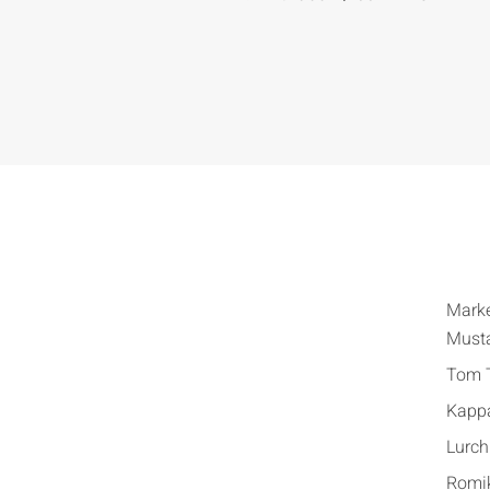
Mark
Must
Tom T
Kapp
Lurch
Romi