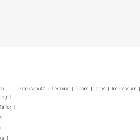
en
Datenschutz
Termine
Team
Jobs
Impressum
ang
ailor
a
i
ka