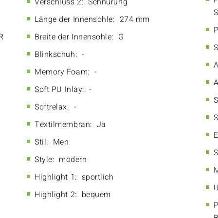
P
Verschluss 2:
Schnürung
S
Länge der Innensohle:
274 mm
P
R
Breite der Innensohle:
G
S
Blinkschuh:
-
A
Memory Foam:
-
A
Soft PU Inlay:
-
S
Softrelax:
-
S
Textilmembran:
Ja
E
Stil:
Men
S
Style:
modern
M
Highlight 1:
sportlich
U
Highlight 2:
bequem
P