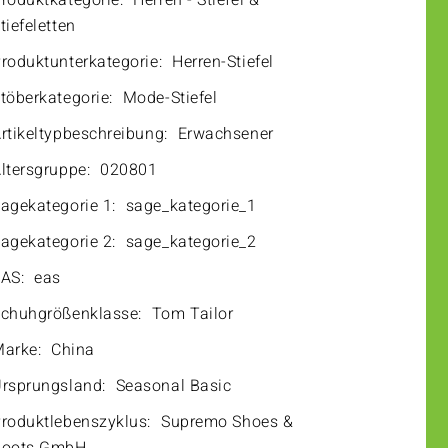
roduktkategorie:
Herren - Stiefel &
tiefeletten
roduktunterkategorie:
Herren-Stiefel
töberkategorie:
Mode-Stiefel
rtikeltypbeschreibung:
Erwachsener
ltersgruppe:
020801
agekategorie 1:
sage_kategorie_1
agekategorie 2:
sage_kategorie_2
AS:
eas
chuhgrößenklasse:
Tom Tailor
arke:
China
rsprungsland:
Seasonal Basic
roduktlebenszyklus:
Supremo Shoes &