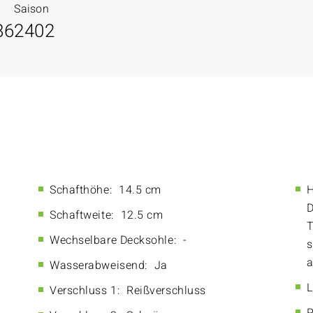
Saison
86
2402
Schafthöhe:
14.5 cm
H
D
Schaftweite:
12.5 cm
T
Wechselbare Decksohle:
-
s
a
Wasserabweisend:
Ja
L
Verschluss 1:
Reißverschluss