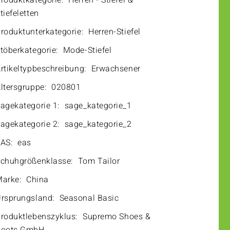
roduktkategorie:
Herren - Stiefel &
tiefeletten
roduktunterkategorie:
Herren-Stiefel
töberkategorie:
Mode-Stiefel
rtikeltypbeschreibung:
Erwachsener
ltersgruppe:
020801
agekategorie 1:
sage_kategorie_1
agekategorie 2:
sage_kategorie_2
AS:
eas
chuhgrößenklasse:
Tom Tailor
arke:
China
rsprungsland:
Seasonal Basic
roduktlebenszyklus:
Supremo Shoes &