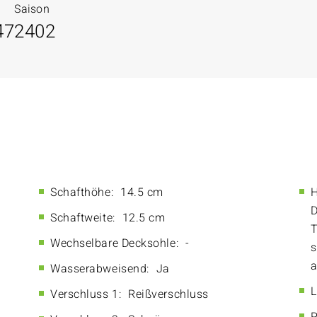
Saison
47
2402
Schafthöhe:
14.5 cm
H
D
Schaftweite:
12.5 cm
T
Wechselbare Decksohle:
-
s
a
Wasserabweisend:
Ja
L
Verschluss 1:
Reißverschluss