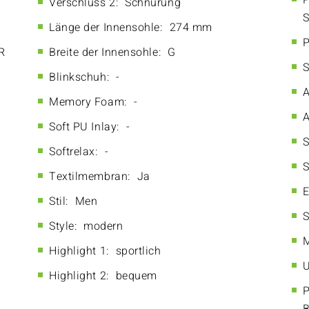
P
Verschluss 2:
Schnürung
S
Länge der Innensohle:
274 mm
P
R
Breite der Innensohle:
G
S
Blinkschuh:
-
A
Memory Foam:
-
A
Soft PU Inlay:
-
S
Softrelax:
-
S
Textilmembran:
Ja
E
Stil:
Men
S
Style:
modern
M
Highlight 1:
sportlich
U
Highlight 2:
bequem
P