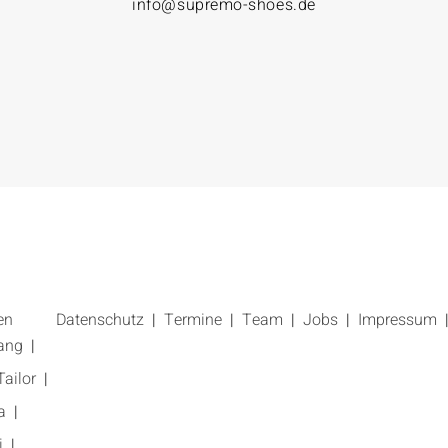
info@supremo-shoes.de
en
Datenschutz
Termine
Team
Jobs
Impressum
ang
ailor
a
i