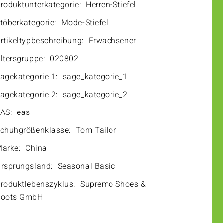
roduktunterkategorie:
Herren-Stiefel
töberkategorie:
Mode-Stiefel
rtikeltypbeschreibung:
Erwachsener
ltersgruppe:
020802
agekategorie 1:
sage_kategorie_1
agekategorie 2:
sage_kategorie_2
AS:
eas
chuhgrößenklasse:
Tom Tailor
arke:
China
rsprungsland:
Seasonal Basic
roduktlebenszyklus:
Supremo Shoes &
Boots GmbH