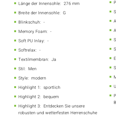
P
Länge der Innensohle:
276 mm
S
Breite der Innensohle:
G
A
Blinkschuh:
-
A
Memory Foam:
-
S
Soft PU Inlay:
-
S
Softrelax:
-
E
Textilmembran:
Ja
S
Stil:
Men
M
Style:
modern
U
Highlight 1:
sportlich
P
Highlight 2:
bequem
Highlight 3:
Entdecken Sie unsere
robusten und wetterfesten Herrenschuhe