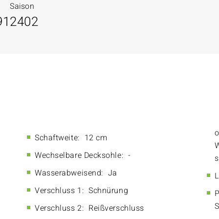
Saison
91
2402
o
Schaftweite:
12 cm
W
Wechselbare Decksohle:
-
s
Wasserabweisend:
Ja
L
Verschluss 1:
Schnürung
P
S
Verschluss 2:
Reißverschluss