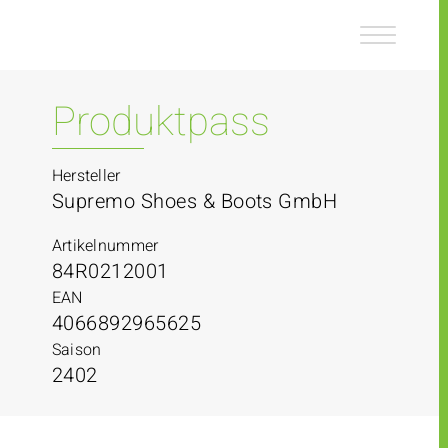
Z
Z
u
u
m
m
I
H
n
a
Produktpass
h
u
a
p
l
t
Hersteller
t
m
Supremo Shoes & Boots GmbH
e
n
Artikelnummer
ü
84R0212001
EAN
4066892965625
Saison
2402