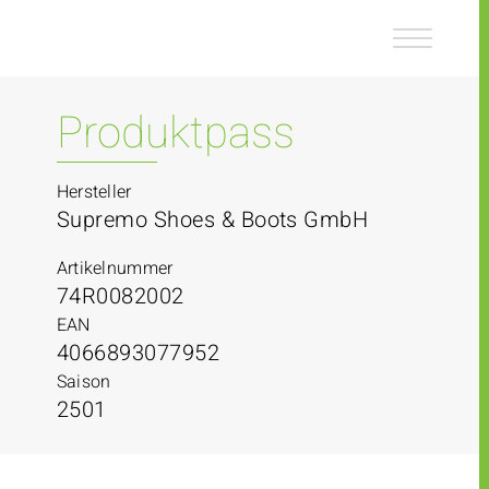
Z
Z
u
u
m
m
I
H
n
a
Produktpass
h
u
a
p
l
t
Hersteller
t
m
Supremo Shoes & Boots GmbH
e
n
Artikelnummer
ü
74R0082002
EAN
4066893077952
Saison
2501