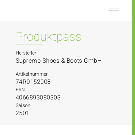
Z
Z
u
u
m
m
I
H
n
a
Produktpass
h
u
a
p
l
t
Hersteller
t
m
Supremo Shoes & Boots GmbH
e
n
Artikelnummer
ü
74R0152008
EAN
4066893080303
Saison
2501