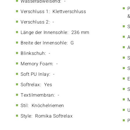
Wasserabweisend:
-
P
Verschluss 1:
Klettverschluss
&
Verschluss 2:
-
S
Länge der Innensohle:
236 mm
A
Breite der Innensohle:
G
A
Blinkschuh:
-
S
Memory Foam:
-
S
Soft PU Inlay:
-
E
Softrelax:
Yes
S
Textilmembran:
-
M
Stil:
Knöchelriemen
U
Style:
Romika Softrelax
P