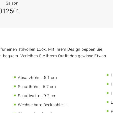
Saison
01
2501
für einen stilvollen Look. Mit ihrem Design peppen Sie
h bequem. Verleihen Sie Ihrem Outfit das gewisse Etwas.
H
Absatzhöhe:
5.1 cm
H
Schafthöhe:
6.7 cm
H
Schaftweite:
9.2 cm
L
Wechselbare Decksohle:
-
P