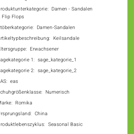
roduktunterkategorie:
Damen - Sandalen
 Flip Flops
töberkategorie:
Damen-Sandalen
rtikeltypbeschreibung:
Keilsandale
ltersgruppe:
Erwachsener
agekategorie 1:
sage_kategorie_1
agekategorie 2:
sage_kategorie_2
AS:
eas
chuhgrößenklasse:
Numerisch
arke:
Romika
rsprungsland:
China
roduktlebenszyklus:
Seasonal Basic