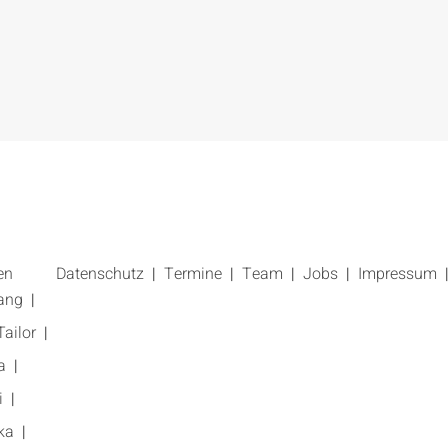
en
Datenschutz
Termine
Team
Jobs
Impressum
ang
ailor
a
i
ka