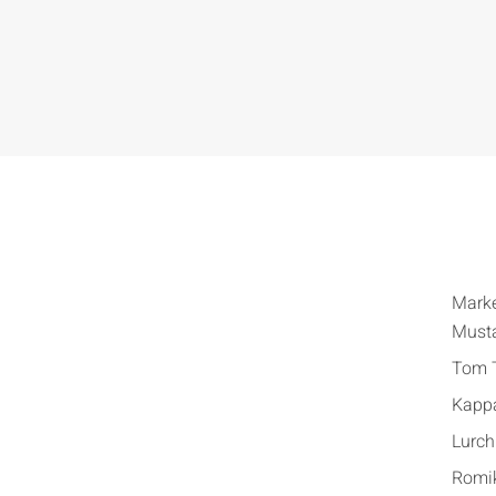
Mark
Must
Tom T
Kapp
Lurch
Romi