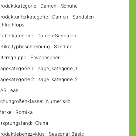
roduktkategorie:
Damen - Schuhe
roduktunterkategorie:
Damen - Sandalen
 Flip Flops
töberkategorie:
Damen-Sandalen
rtikeltypbeschreibung:
Sandale
ltersgruppe:
Erwachsener
agekategorie 1:
sage_kategorie_1
agekategorie 2:
sage_kategorie_2
AS:
eas
chuhgrößenklasse:
Numerisch
arke:
Romika
rsprungsland:
China
roduktlebenszyklus:
Seasonal Basic