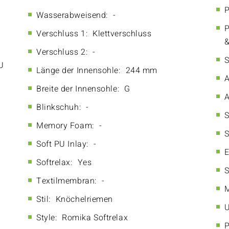
P
Wasserabweisend:
-
P
Verschluss 1:
Klettverschluss
&
Verschluss 2:
-
S
U
Länge der Innensohle:
244 mm
A
Breite der Innensohle:
G
A
Blinkschuh:
-
S
Memory Foam:
-
S
Soft PU Inlay:
-
E
Softrelax:
Yes
S
Textilmembran:
-
M
Stil:
Knöchelriemen
U
Style:
Romika Softrelax
P