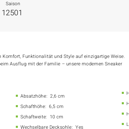
Saison
11
2501
Komfort, Funktionalität und Style auf einzigartige Weise.
 beim Ausflug mit der Familie – unsere modernen Sneaker
H
Absatzhöhe:
2,6 cm
H
Schafthöhe:
6,5 cm
H
Schaftweite:
10 cm
L
Wechselbare Decksohle:
Yes