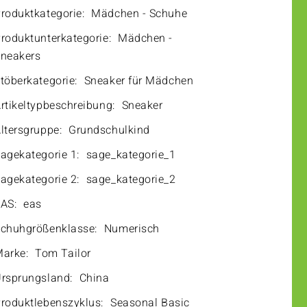
roduktkategorie:
Mädchen - Schuhe
roduktunterkategorie:
Mädchen -
neakers
töberkategorie:
Sneaker für Mädchen
rtikeltypbeschreibung:
Sneaker
ltersgruppe:
Grundschulkind
agekategorie 1:
sage_kategorie_1
agekategorie 2:
sage_kategorie_2
AS:
eas
chuhgrößenklasse:
Numerisch
arke:
Tom Tailor
rsprungsland:
China
roduktlebenszyklus:
Seasonal Basic