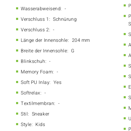
P
Wasserabweisend:
-
P
Verschluss 1:
Schnürung
S
Verschluss 2:
-
S
Länge der Innensohle:
204 mm
A
Breite der Innensohle:
G
A
Blinkschuh:
-
S
Memory Foam:
-
S
Soft PU Inlay:
Yes
E
Softrelax:
-
S
Textilmembran:
-
M
Stil:
Sneaker
U
Style:
Kids
P