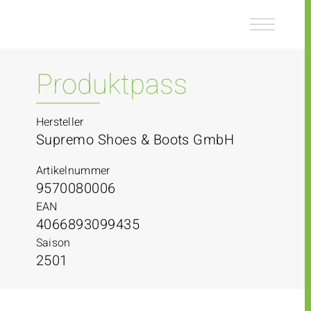
Z
Z
u
u
m
m
I
H
n
a
Produktpass
h
u
a
p
l
t
Hersteller
t
m
Supremo Shoes & Boots GmbH
e
n
Artikelnummer
ü
9570080006
EAN
4066893099435
Saison
2501