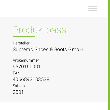
Z
Z
u
u
m
m
I
H
n
a
Produktpass
h
u
a
p
l
t
Hersteller
t
m
Supremo Shoes & Boots GmbH
e
n
Artikelnummer
ü
9570160001
EAN
4066893103538
Saison
2501