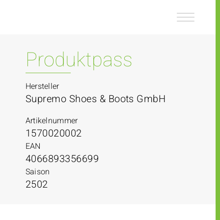
Z
Z
u
u
m
m
I
H
n
a
Produktpass
h
u
a
p
l
t
Hersteller
t
m
Supremo Shoes & Boots GmbH
e
n
Artikelnummer
ü
1570020002
EAN
4066893356699
Saison
2502